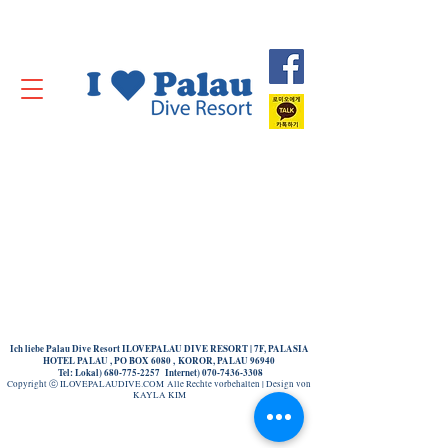
Ich liebe Palau Dive Resort ILOVEPALAU DIVE RESORT | 7F, PALASIA
HOTEL PALAU , PO BOX 6080 , KOROR, PALAU 96940
Tel: Lokal)
680-775-2257
Internet)
070-7436-3308
Copyright ⓒ ILOVEPALAUDIVE.COM Alle Rechte vorbehalten | Design von
KAYLA KIM