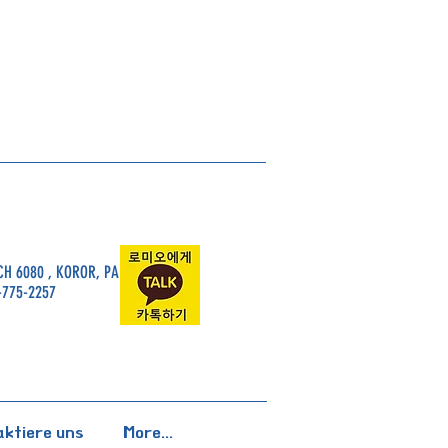
H 6080 , KOROR, PALAU, 96940
-775-2257
ktiere uns
More...