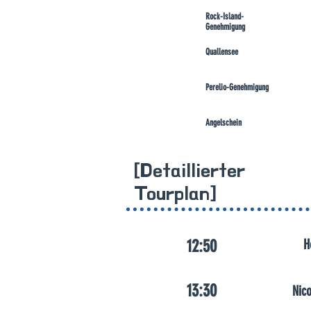
Rock-Island-
Genehmigung
Quallensee
Perelio-Genehmigung
Angelschein
​[Detaillierter
Tourplan]
12:50
H
13:30
Nic