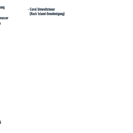
tung
- Corol Umweltsteuer
(Rock Island-Genehmigung)
lwasser
p
s