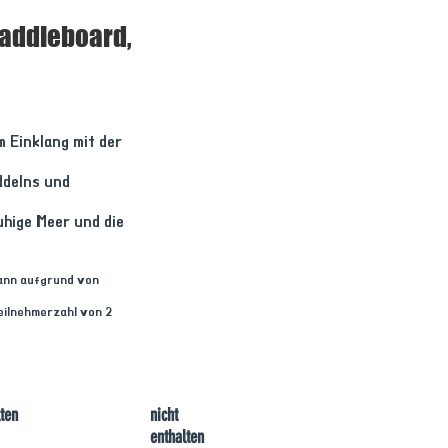
addleboard,
 Einklang mit der
ddelns und
uhige Meer und die
kann aufgrund von
eilnehmerzahl von 2
ten
nicht
enthalten