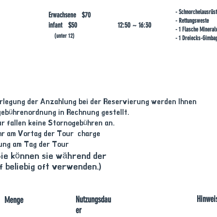
- Schnorchelausrüs
Erwachsene $70
- Rettungsweste
​infant $50
12:50 ~ 16:30
- 1 Flasche Minera
(unter 12)
- 1 Dreiecks-Gimba
erlegung der Anzahlung bei der Reservierung werden Ihnen
ebührenordnung in Rechnung gestellt.
ur fallen keine Stornogebühren an.
hr am Vortag der Tour charge
rung am Tag der Tour
ie können sie während der
 beliebig oft verwenden.)
Hinwei
Nutzungsdau
Menge
er