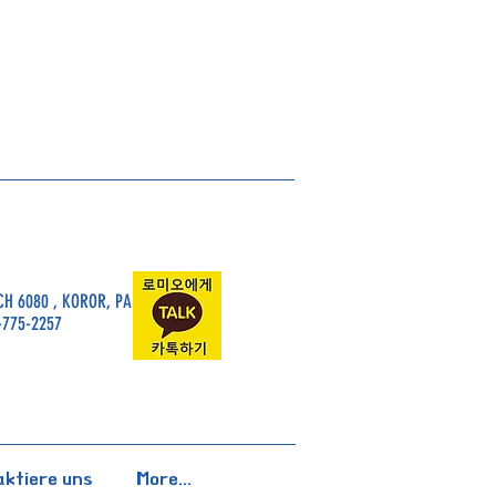
H 6080 , KOROR, PALAU, 96940
-775-2257
ktiere uns
More...