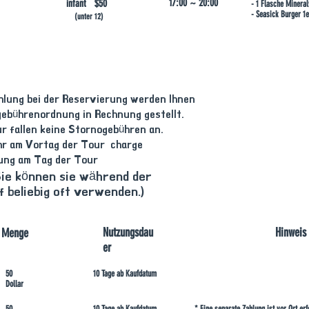
17:00 ~ 20:00
​infant $50
- 1 Flasche Minera
- Seasick Burger 1e
(unter 12)
hlung bei der Reservierung werden Ihnen
ebührenordnung in Rechnung gestellt.
ur fallen keine Stornogebühren an.
hr am Vortag der Tour charge
rung am Tag der Tour
ie können sie während der
 beliebig oft verwenden.)
Nutzungsdau
Hinweis
Menge
er
50
10 Tage ab Kaufdatum
Dollar
50
10 Tage ab Kaufdatum
* Eine separate Zahlung ist vor Ort erf