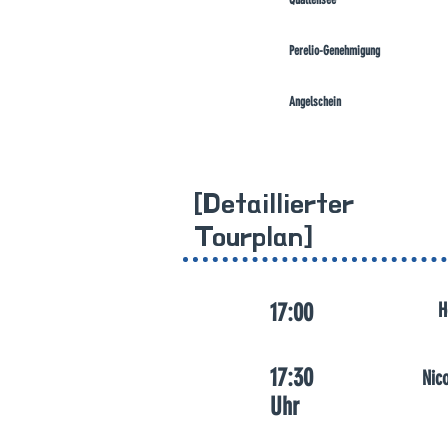
Perelio-Genehmigung
Angelschein
​[Detaillierter
Tourplan]
17:00
H
17:30
Nic
Uhr