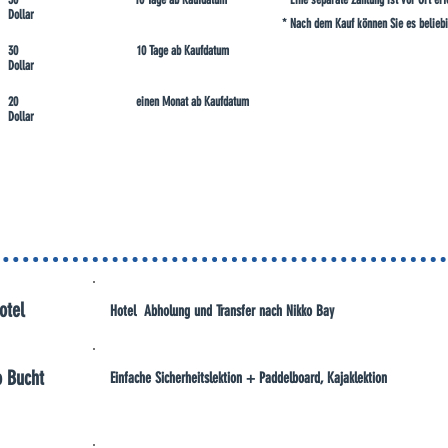
Dollar
* Nach dem Kauf können Sie es beliebi
30
10 Tage ab Kaufdatum
Dollar
20
einen Monat ab Kaufdatum
Dollar
otel
Hotel Abholung und Transfer nach Nikko Bay
o Bucht
Einfache Sicherheitslektion + Paddelboard, Kajaklektion