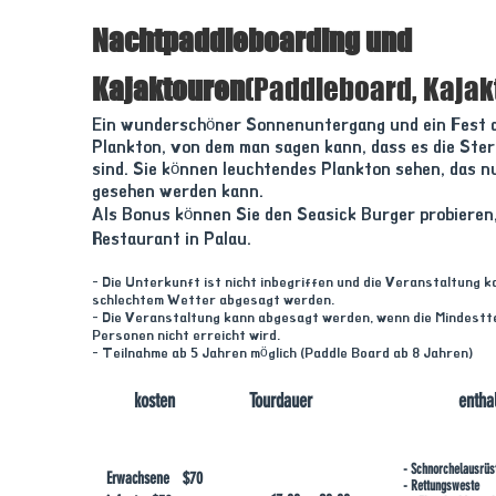
Nachtpaddleboarding und
Kajaktouren
(Paddleboard, Kajak
Ein wunderschöner Sonnenuntergang und ein Fest 
Plankton, von dem man sagen kann, dass es die Ste
sind. Sie können leuchtendes Plankton sehen, das 
gesehen werden kann.
Als Bonus können Sie den Seasick Burger probieren
Restaurant in Palau.
- Die Unterkunft ist nicht inbegriffen und die Veranstaltung 
schlechtem Wetter abgesagt werden.
- Die Veranstaltung kann abgesagt werden, wenn die Mindestt
Personen nicht erreicht wird.
- Teilnahme ab 5 Jahren möglich (Paddle Board ab 8 Jahren)
kosten
Tourdauer
entha
- Schnorchelausrüs
Erwachsene $70
- Rettungsweste