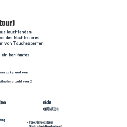
tour)
aus leuchtendem
rne des Nachtmeeres
nur von Tauchexperten
, ein berühmtes
kann aufgrund von
eilnehmerzahl von 2
lten
nicht
enthalten
tung
- Corol Umweltsteuer
(Rock Island-Genehmigung)