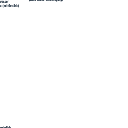
lwasser
a (mit Getränk)
orderlich.